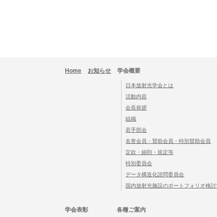
Home
お知らせ
学会概要
日本放射光学会とは
活動内容
会長挨拶
組織
若手部会
名誉会員・賛助会員・特別賛助会員
定款・細則・規定等
特別委員会
データ構造化諮問委員会
国内放射光施設のポートフォリオ検討
学会表彰
各種ご案内