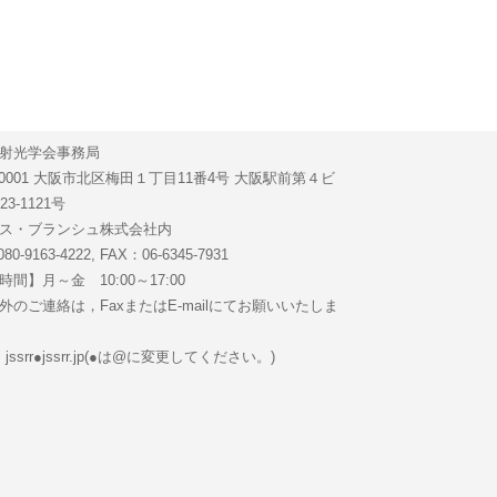
射光学会事務局
0-0001 大阪市北区梅田１丁目11番4号 大阪駅前第４ビ
23-1121号
ス・ブランシュ株式会社内
80-9163-4222, FAX：06-6345-7931
間】月～金 10:00～17:00
外のご連絡は，FaxまたはE-mailにてお願いいたしま
l: jssrr●jssrr.jp(●は@に変更してください。)