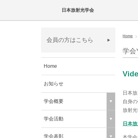
日本放射光学会
Home
会員の方はこちら
学会
Home
Vide
お知らせ
日本放
学会概要
自身の
放射光
学会活動
日本放
学会表彰
本学会