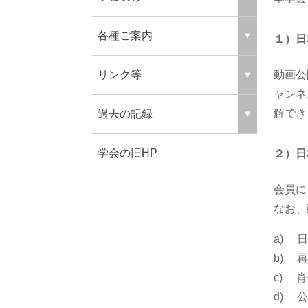
各種ご案内
１）日
動画公
リンク等
ャンネ
解でき
過去の記録
学会の旧HP
２）日
会員に
なお、
a) 
b) 
c) 
d) 