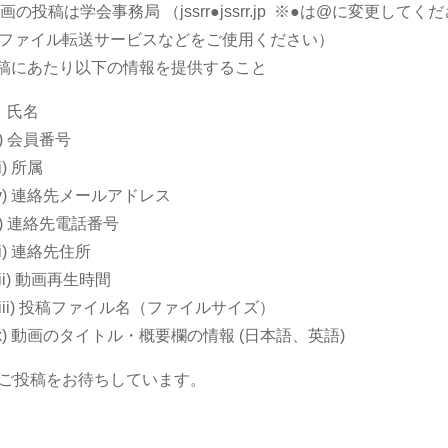
動画の投稿は学会事務局 （jssrr●jssrr.jp ※●は@に変更し
ァイル転送サービスなどをご使用ください）
投稿にあたり以下の情報を提供すること
i) 氏名
ii) 会員番号
ii) 所属
iv) 連絡先メールアドレス
v) 連絡先電話番号
vi) 連絡先住所
vii) 動画再生時間
viii) 投稿ファイル名（ファイルサイズ）
ix) 動画のタイトル・概要欄の情報 (日本語、英語)
ご投稿をお待ちしています。