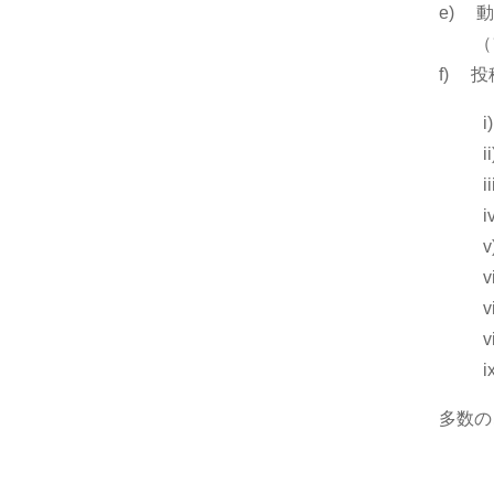
e) 
（フ
f) 
i
多数の