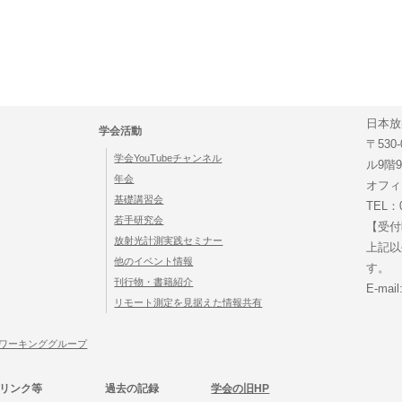
日本放
学会活動
〒53
学会YouTubeチャンネル
ル9階9
年会
オフィ
基礎講習会
TEL：0
若手研究会
【受付時
放射光計測実践セミナー
上記以
他のイベント情報
す。
刊行物・書籍紹介
E-mai
リモート測定を見据えた情報共有
ワーキンググループ
リンク等
過去の記録
学会の旧HP